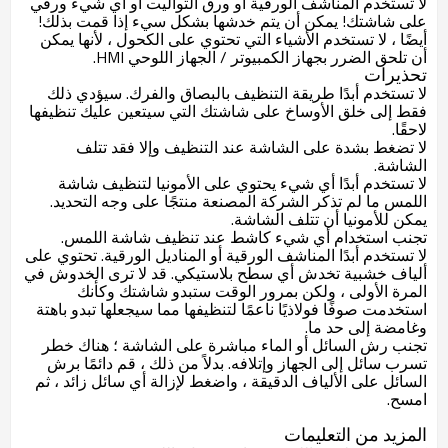
لا تستخدم المناشف الورقية أو ورق التواليت أو أي شيء ورقي
على شاشتك! يمكن أن يتم خدشها بشكل سيء إذا قمت بذلك!
أيضًا ، لا تستخدم الأشياء التي تحتوي على الكحول ، لأنها يمكن
أن تلحق الضرر بجهاز الكمبيوتر / الجهاز اللوحي HMI.
تحذيرات
لا تستخدم أبدًا طريقة التنظيف بالبصاق والفرك. سيؤدي ذلك
فقط إلى خلق الأوساخ على شاشتك التي سيتعين عليك تنظيفها
لاحقًا.
لا تضغط بشدة على الشاشة عند التنظيف وإلا فقد تتلف
الشاشة.
لا تستخدم أبدًا أي شيء يحتوي على الأمونيا لتنظيف شاشة
اللمس ما لم تذكر الشركة المصنعة منتجًا على وجه التحديد.
يمكن للأمونيا أن تتلف الشاشة.
تجنب استخدام أي شيء كاشط عند تنظيف شاشة اللمس.
لا تستخدم أبدًا المناشف الورقية أو المناديل الورقية. تحتوي على
ألياف خشبية تخدش أي سطح بلاستيكي. قد لا ترى الخدوش في
المرة الأولى ، ولكن بمرور الوقت ستبدو شاشتك وكأنك
استخدمت صوفًا فولاذيًا ناعمًا لتنظيفها مما سيجعلها تبدو باهتة
وغامضة إلى حد ما.
تجنب رش السائل أو الماء مباشرة على الشاشة ؛ هناك خطر
تسرب سائل إلى الجهاز وإتلافه. بدلاً من ذلك ، قم دائمًا برش
السائل على الألياف الدقيقة ، واضغط لإزالة أي سائل زائد ، ثم
امسح.
المزيد من التعليمات