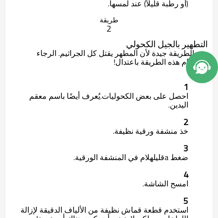
(أو رطبة قليلاً) عند لمسها.
طريقة
2
التطهير بالجيل الكحولي
هذه الطريقة جيدة لأن المطهر يقتل كل الجراثيم. الرجاء
استخدام هذه الطريقة باعتدال!
1
احصل على بعض الكحوليات.
يُعرف أيضًا باسم معقم
اليدين.
2
خذ منشفة ورقية نظيفة.
3
ضغط a
قليل
هلام في المنشفة الورقية.
4
امسح الشاشة.
5
استخدم قطعة قماش نظيفة من الألياف الدقيقة لإزالة