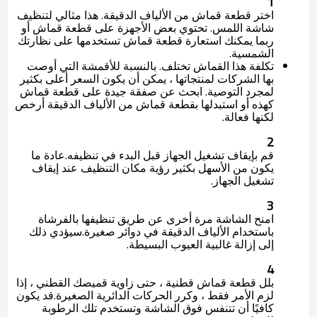
1
اختر قطعة قماش من الألياف الدقيقة. هذا مثالي لتنظيف
شاشة اللمس. تحتوي بعض الأجهزة على قطعة قماش أو
ربما يمكنك استعارة قطعة قماش تستخدمها على نظارتك
الشمسية.
تكلفة هذا القماش تختلف. بالنسبة للأقمشة التي أوصت
بها الشركات لمنتجاتها ، يمكن أن يكون السعر أعلى بكثير
لمجرد التوصية. ابحث عن صفقة جيدة على قطعة قماش
كهذه أو استبدلها بقطعة قماش من الألياف الدقيقة أرخص
لكنها فعالة.
2
قم بإيقاف تشغيل الجهاز قبل البدء في تنظيفه.
عادة ما
يكون من الأسهل بكثير رؤية مكان التنظيف عند إيقاف
تشغيل الجهاز.
3
امنح الشاشة مرة أخرى عن طريق تنظيفها بالفرشاة
باستخدام الألياف الدقيقة في دوائر صغيرة.
سيؤدي ذلك
إلى إزالة غالبية العيوب البسيطة.
4
بلل قطعة قماش قطنية ، حتى زاوية قميصك القطني ، إذا
لزم الأمر فقط ، وكرر الحركات الدائرية الصغيرة.
قد يكون
كافيًا أن تتنفس فوق الشاشة وتستخدم تلك الرطوبة