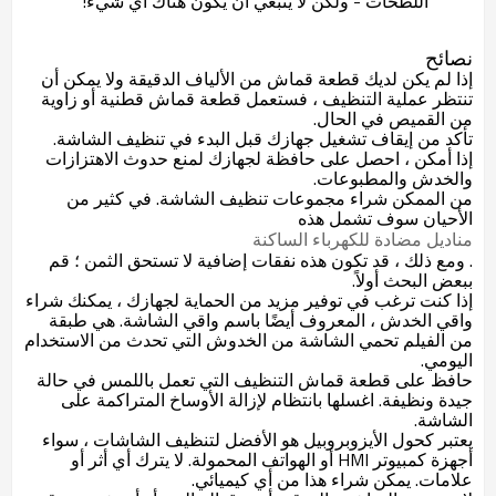
اللطخات - ولكن لا ينبغي أن يكون هناك أي شيء!
نصائح
إذا لم يكن لديك قطعة قماش من الألياف الدقيقة ولا يمكن أن
تنتظر عملية التنظيف ، فستعمل قطعة قماش قطنية أو زاوية
من القميص في الحال.
تأكد من إيقاف تشغيل جهازك قبل البدء في تنظيف الشاشة.
إذا أمكن ، احصل على حافظة لجهازك لمنع حدوث الاهتزازات
والخدش والمطبوعات.
من الممكن شراء مجموعات تنظيف الشاشة. في كثير من
الأحيان سوف تشمل هذه
مناديل مضادة للكهرباء الساكنة
. ومع ذلك ، قد تكون هذه نفقات إضافية لا تستحق الثمن ؛ قم
ببعض البحث أولاً.
إذا كنت ترغب في توفير مزيد من الحماية لجهازك ، يمكنك شراء
واقي الخدش ، المعروف أيضًا باسم واقي الشاشة. هي طبقة
من الفيلم تحمي الشاشة من الخدوش التي تحدث من الاستخدام
اليومي.
حافظ على قطعة قماش التنظيف التي تعمل باللمس في حالة
جيدة ونظيفة. اغسلها بانتظام لإزالة الأوساخ المتراكمة على
الشاشة.
يعتبر كحول الأيزوبروبيل هو الأفضل لتنظيف الشاشات ، سواء
أجهزة كمبيوتر HMI أو الهواتف المحمولة. لا يترك أي أثر أو
علامات. يمكن شراء هذا من أي كيميائي.