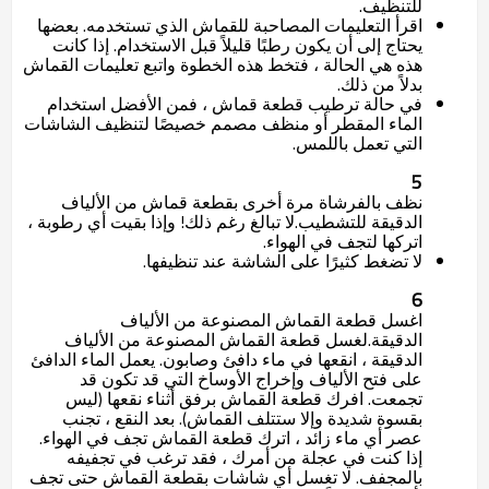
للتنظيف.
اقرأ التعليمات المصاحبة للقماش الذي تستخدمه. بعضها
يحتاج إلى أن يكون رطبًا قليلاً قبل الاستخدام. إذا كانت
هذه هي الحالة ، فتخط هذه الخطوة واتبع تعليمات القماش
بدلاً من ذلك.
في حالة ترطيب قطعة قماش ، فمن الأفضل استخدام
الماء المقطر أو منظف مصمم خصيصًا لتنظيف الشاشات
التي تعمل باللمس.
5
نظف بالفرشاة مرة أخرى بقطعة قماش من الألياف
الدقيقة للتشطيب.
لا تبالغ رغم ذلك! وإذا بقيت أي رطوبة ،
اتركها لتجف في الهواء.
لا تضغط كثيرًا على الشاشة عند تنظيفها.
6
اغسل قطعة القماش المصنوعة من الألياف
الدقيقة.
لغسل قطعة القماش المصنوعة من الألياف
الدقيقة ، انقعها في ماء دافئ وصابون. يعمل الماء الدافئ
على فتح الألياف وإخراج الأوساخ التي قد تكون قد
تجمعت. افرك قطعة القماش برفق أثناء نقعها (ليس
بقسوة شديدة وإلا ستتلف القماش). بعد النقع ، تجنب
عصر أي ماء زائد ، اترك قطعة القماش تجف في الهواء.
إذا كنت في عجلة من أمرك ، فقد ترغب في تجفيفه
بالمجفف. لا تغسل أي شاشات بقطعة القماش حتى تجف