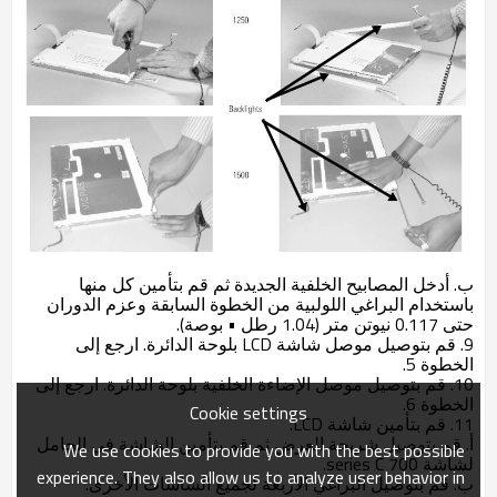
ب. أدخل المصابيح الخلفية الجديدة ثم قم بتأمين كل منها
باستخدام البراغي اللولبية من الخطوة السابقة وعزم الدوران
حتى 0.117 نيوتن متر (1.04 رطل • بوصة).
9. قم بتوصيل موصل شاشة LCD بلوحة الدائرة. ارجع إلى
الخطوة 5.
10. قم بتوصيل موصل الإضاءة الخلفية بلوحة الدائرة. ارجع إلى
الخطوة 6.
Cookie settings
11. قم بتأمين شاشة LCD.
أ. قم بتوصيل شريحة العرض ثم قم بتأمين الشاشة في الحامل
We use cookies to provide you with the best possible
لشاشة 700 series C.
experience. They also allow us to analyze user behavior in
ب. قم بتوصيل البراغي الأربعة لجميع الشاشات الأخرى.