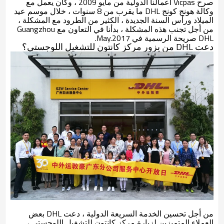
صرح Vicpas أعمالنا الدولية من مايو 2009 ، وكان يعمل مع
وكالة هونج كونج DHL ما يقرب من 8 سنوات ، خلال موسم عيد
الميلاد ورأس السنة الجديدة ، الكثير من الطرود مع المشكلة ،
من أجل تجنب هذه المشكلة ، بدأنا في التعاون مع Guangzhou
DHL صريحة الرسمية في May.2017.
دعت DHL من يزور مركز كانتون للتشغيل اللوجستي؟
من أجل تحسين الخدمة السريعة الدولية ، دعت DHL بعض
العملاء المتميزين لزيارة مركز كانتون للتشغيل اللوجستي ،