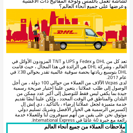
لشاشة تعمل باللمس ولوحة المفاتيح ذات الأغشية
وعرضها على جميع أنحاء العالم؟
تعد كل من DHL و Fedex و UPS و TNT المزودون الأوائل في
العالم ، وشركة DHL هي الرائدة في هذا المجال ، حيث قامت
DHL بتوسيع ريادتها بحصة سوقية عالمية تقدر بحوالي 38٪ في
عام 2017.
لدى Vicpas الآلاف من العملاء من حوالي 100 دولة ، من أجل
الوصول إلى طلب عملائنا ، يتعين علينا اختيار صريحة رسمية
جيدة بما يكفي ليس فقط للتوصيل إلى أكبر عدد ممكن من
البلدان والمناطق في الوقت المحدد ، ولكن علينا أيضًا تقديم
خدمة متميزة لجعل عملائنا إرضاء ، بالتأكيد ، دي إتش إل
إكسبرس الرسمية هي الخيار الأفضل وشريك تسليم دولي
موثوق. نحن على يقين من أنهم سيوفرون لنا وللعملاء خدمة
رائعة مع خبرة 40 عامًا في International Express.
ملاحظات العملاء من جميع أنحاء العالم