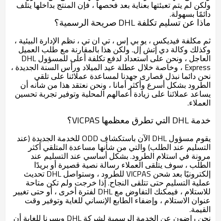
ولكن لم يتم تعبئتها بعناية بعد فحصها ، فإن المنتج بداخلها يتلف
دائمًا بسهولة.
ماذا عن تسليم تكلفة DHL صريحة الرسمية؟
ثم مكلفة فيديكس ، يو بي إس ، تي ان تي ، نظم الإدارة البيئية ،
وكذلك وكالة دي إتش إل. ولكن هذا بالمقارنة مع طلب العميل
العاجل ، ونحن على استعداد لدفع تكلفة أعلى للمسؤول DHL
Express ، وخاصة خلال عطلة عيد الميلاد ورأس السنة الجديدة ،
نحن دائما نبذل قصارى جهدنا لمساعدة عملائنا على تلقي
الطرود بشكل أسرع وأكثر أمانا ، ونحن نعتقد هذا من شأنه أن
يساعد عملائنا على زيادة أعمالهم المحلية وتوفير تجربة تحسين
العملاء.
خدمة DHL التي تطرق معظمها VICPAS؟
يقوم مسؤول DHL الآن باستكشاف ODD للخدمة الجديدة (عند
التسليم عند الطلب) والتي من شأنها مساعدة المتلقي أكثر
مرونة في استلام الطرود. بشكل أساسي عند التسليم عند
الطلب ، سوف يتلقى العملاء رسالة نصية قصيرة أو بريدًا
إلكترونيًا بعد شحن VICPAS للطرود ، وستواصل DHL تحديث
عملية التسليم حتى تتلقى النجاح. إذا خرجت ولم تكن متاحة
للاستلام ، فيمكنك التفاوض مع DHL لفترة أخرى ، أو حتى تغيير
عنوان الاستلام ، وإضفاء الطابع الإنساني للغاية وتوفير وقت
القيمة.
نحن راضون عن الخدمة الرسمية لشركة DHL ويسرنا للغاية أن