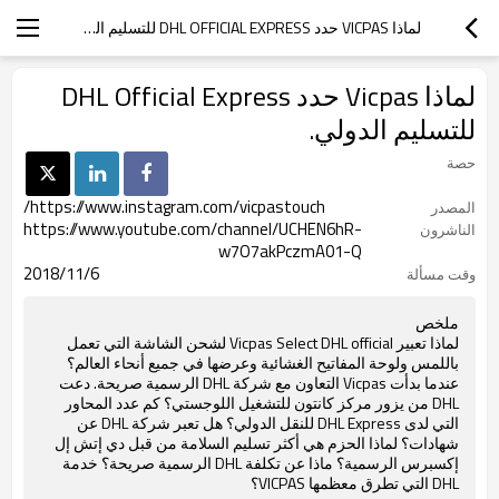
لماذا VICPAS حدد DHL OFFICIAL EXPRESS للتسليم الدولي.
لماذا Vicpas حدد DHL Official Express
للتسليم الدولي.
حصة
https://www.instagram.com/vicpastouch/
المصدر
https://www.youtube.com/channel/UCHEN6hR-
الناشرون
w7O7akPczmA01-Q
2018/11/6
وقت مسألة
ملخص
لماذا تعبير Vicpas Select DHL official لشحن الشاشة التي تعمل
باللمس ولوحة المفاتيح الغشائية وعرضها في جميع أنحاء العالم؟
عندما بدأت Vicpas التعاون مع شركة DHL الرسمية صريحة. دعت
DHL من يزور مركز كانتون للتشغيل اللوجستي؟ كم عدد المحاور
التي لدى DHL Express للنقل الدولي؟ هل تعبر شركة DHL عن
شهادات؟ لماذا الحزم هي أكثر تسليم السلامة من قبل دي إتش إل
إكسبرس الرسمية؟ ماذا عن تكلفة DHL الرسمية صريحة؟ خدمة
DHL التي تطرق معظمها VICPAS؟