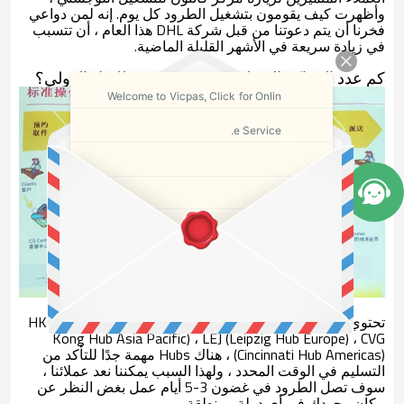
وأظهرت كيف يقومون بتشغيل الطرود كل يوم. إنه لمن دواعي
فخرنا أن يتم دعوتنا من قبل شركة DHL هذا العام ، أن تتسبب
في زيادة سريعة في الأشهر القليلة الماضية.
كم عدد المراكز التي لديها DHL Express للنقل الدولي؟
Welcome to Vicpas, Click for Onlin
e Service.
تحتوي DHL على 3 مراكز لتبادل الشحن العالمي ، HKG (Hong
Kong Hub Asia Pacific) ، LEJ (Leipzig Hub Europe) ، CVG
(Cincinnati Hub Americas) ، هناك Hubs مهمة جدًا للتأكد من
التسليم في الوقت المحدد ، ولهذا السبب يمكننا نعد عملائنا ،
سوف تصل الطرود في غضون 3-5 أيام عمل بغض النظر عن
مكان وجودك في أي دولة ومنطقة.