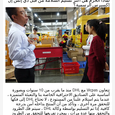
لماذا الحزم هي أكثر تسليم السلامة من قبل دي إتش إل
إكسبرس الرسمية؟
تتعاون Vicpas مع DHL منذ ما يقرب من 10 سنوات وبصورة
أساسية على الصناديق الاحترافية الخاصة بنا والتعبئة المتميزة ،
عندما يتم استلام علبنا من المستودع ، لا تحتاج DHL إلى فكها
للتحقق مرة أخرى ، وتأكد من أن المنتج بداخله آمن بدرجة
كافية. إذا تم التسليم بواسطة وكالة DHL ، سيتم فك الطرود
والتحقق منها عدة مرات ، بمجرد تفريغها للتحقق من الطرود