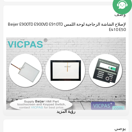
وصف
لإصلاح الشاشة الزجاجية لوحة اللمس Beijer E900TD E900VD E910TD
E410 E50
رؤية المزيد
يوصي
حجم الشاشة التي تعمل باللمس FE900TD E900VD E910TD E410 E50: