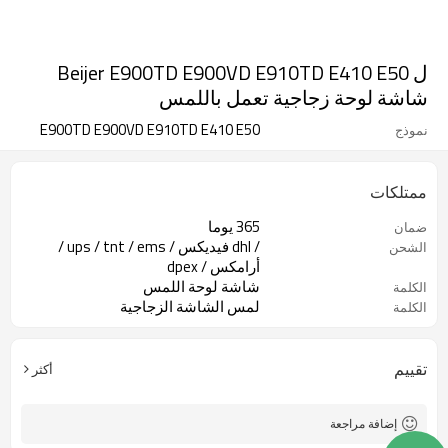
ل Beijer E900TD E900VD E910TD E410 E50
شاشة لوحة زجاجية تعمل باللمس
E900TD E900VD E910TD E410 E50
نموذج
ممتلكات
365 يوما
ضمان
/ dhl فيديكس / ups / tnt / ems /
الشحن
أرامكس / dpex
شاشة لوحة اللمس
الكلمة
لمس الشاشة الزجاجية
الكلمة
لبيجر E900TD E900VD E910TD E410
اسم
E50 Touch Scr
تقييم
أكثر
إضافة مراجعة