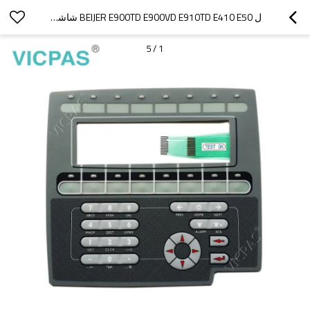
ل BEIJER E900TD E900VD E910TD E410 E50 شاشة لوحة زجاجية تعمل باللمس
5
/
1