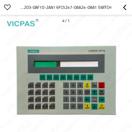
6AT1131-5BB20-0XA0 6FC5203-0AF10-2AA1 6FC5247-0AA24-0AA1 SWITCH
4
/
1