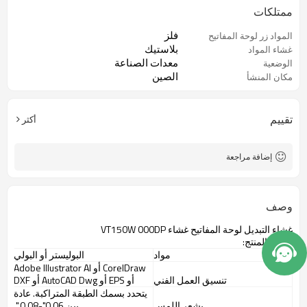
ممتلكات
فلز
المواد زر لوحة المفاتيح
بلاستيك
غشاء المواد
معدات الصناعة
الوضعية
الصين
مكان المنشأ
تقييم
أكثر
إضافة مراجعة
وصف
غشاء التبديل لوحة المفاتيح غشاء VT150W 000DP
وصف المنتج:
مواد
البوليستر أو البولي
CorelDraw أو Adobe Illustrator AI
تنسيق العمل الفني
أو EPS أو AutoCAD Dwg أو DXF
يتحدد بسمك الطبقة المتراكبة. عادة
يشعر اللمس
بين 0.06
"
-0.08 ".