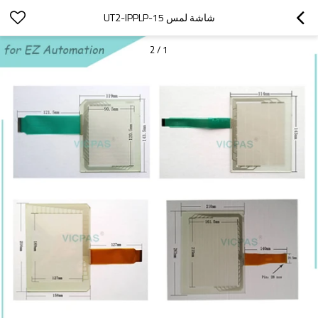
شاشة لمس UT2-IPPLP-15
2
/
1