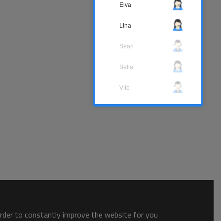
Elva
Lina
Sean
Bella
Vito
order to constantly improve the website for you.