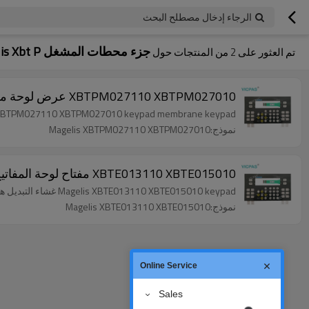
الرجاء إدخال مصطلح البحث
جزء محطات المشغل Magelis Xbt P
تم العثور على
2
من المنتجات حول
XBTPM027110 XBTPM027010 عرض لوحة مفاتيح محطات المشغل
Magelis XBTPM027110 XBTPM027010 keypad membrane keypad هي العلامة التجارية الجديدة وذات نوعية جيدة م
نموذج:Magelis XBTPM027110 XBTPM027010
XBTE013110 XBTE015010 مفتاح لوحة المفاتيح غشاء Magelis
Magelis XBTE013110 XBTE015010 keypad غشاء التبديل هو العلامة التجارية الجديدة وذات نوعية جيدة مع ضمان 180 يوما.
نموذج:Magelis XBTE013110 XBTE015010
Online Service
Sales