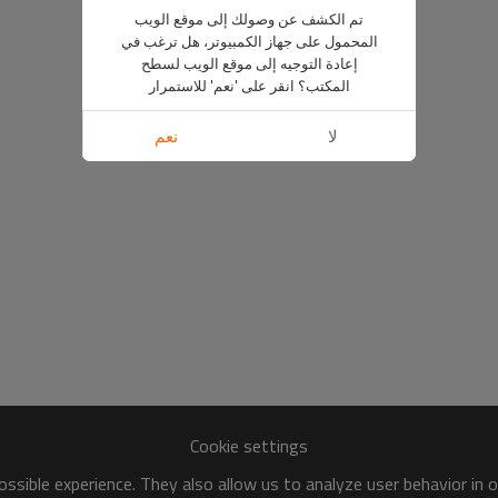
تم الكشف عن وصولك إلى موقع الويب
المحمول على جهاز الكمبيوتر، هل ترغب في
إعادة التوجيه إلى موقع الويب لسطح
المكتب؟ انقر على 'نعم' للاستمرار
لا
نعم
Cookie settings
ssible experience. They also allow us to analyze user behavior in 