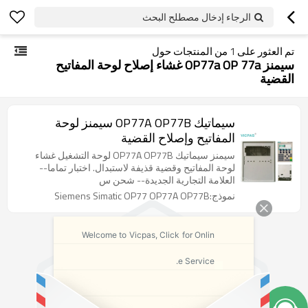
الرجاء إدخال مصطلح البحث
تم العثور على
1
من المنتجات حول
سيمنز OP77a OP 77a غشاء إصلاح لوحة المفاتيح
القضية
سيماتيك OP77A OP77B سيمنز لوحة
المفاتيح وإصلاح القضية
سيمنز سيماتيك OP77A OP77B لوحة التشغيل غشاء
لوحة المفاتيح وقضية قذيفة لاستبدال. اختبار تماما--
العلامة التجارية الجديدة-- شحن س
نموذج:Siemens Simatic OP77 OP77A OP77B
Welcome to Vicpas, Click for Onlin
e Service.