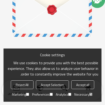
Cookie settings
We use cookies to provide you with the best possible
experience. They also allow us to analyze user behavior in
order to constantly improve the website for you.
Reject All
Accept Selection
Accept all
منزل
بحث
فئة
ارسال التحقيق
Marketing
Preferences
Analytics
Necessary