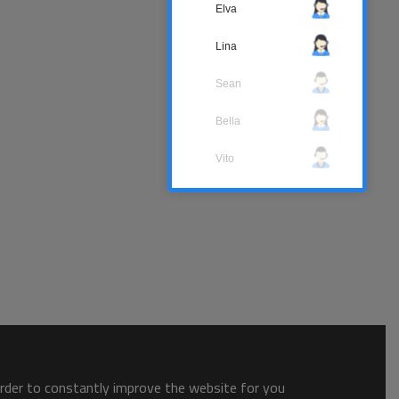
Elva
Lina
Sean
Bella
Vito
order to constantly improve the website for you.