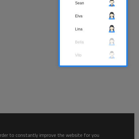
Sean
Elva
Lina
Bella
Vito
order to constantly improve the website for you.