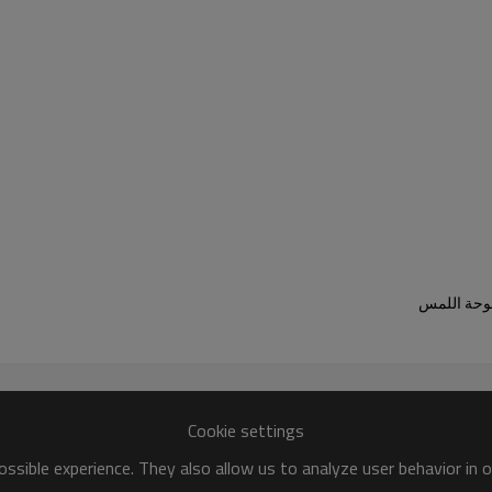
 لوحة اللمس
Cookie settings
الارتباط التسلسلي: أنثى SUB-D 25 ، وضع الإرسال غير المتزامن (RS232C / RS485) ، طوبولوجيا متعددة المجالات
ssible experience. They also allow us to analyze user behavior in 