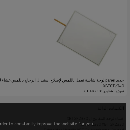
جديد panel لوحة شاشة تعمل باللمس لإصلاح استبدال الزجاج باللمس غشاء
XBTGT7340
نموذج : شنايدر XBTGK2330
XBTGK2330 عبارة عن محطة تشغيل تمكن المستخدم من التفاعل مع أجهزتهم. وأيضًا ، توفر الشاشة مجموعة متنوعة من الرسومات على الشاشة أحادية اللون.
الكلمات الدالة
يتيح Schneider HMI للمستخدم الاتصال باستخدام Vijeo Designer Lite ، والذي يعمل على جهاز كمبيوتر شخصي. هذا نوع اتصال لوحة التحكم ntegrated وإمدادات الطاقة: كتلة محطة المسمار القابلة للإزالة.
غشاء لوحة المفاتيح ل XBTGK2330
مانعة للتسرب على هذه الوحدة.
order to constantly improve the website for you.
XBTGK2330 XBT GK2330
Schneider Magelis XBT GK Membrane Keypad