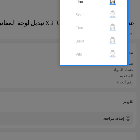
Lina
Sean
غشاء لوحة المفاتيح ل XBTGK2330 تبديل لوحة المفاتيح غشاء
Elva
نموذج
Bella
ممتلكات
Vito
ضمان
غشاء المواد
الوضعية
رقم الجزء
تقييم
إضافة مراجعة