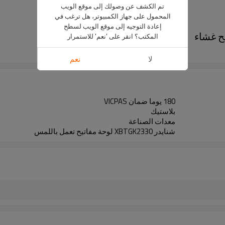
تم الكشف عن وصولك إلى موقع الويب
المحمول على جهاز الكمبيوتر، هل ترغب في
إعادة التوجيه إلى موقع الويب لسطح
المكتب؟ انقر على 'نعم' للاستمرار
شنايدر XBTGK2330
لا
نعم
180 يوما ضمان VICPAS
بلاستيك
معدات الصناعة
شنايدر XBTGK2330 لوحة مفاتيح تعمل باللمس