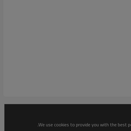
لوحة المفاتيح الغشائية XBTGK2330 هي لوحة صغيرة من سلسلة Schneider Tesys T مع لوحة مفاتيح. انها بسيطة جدا وسهلة الاستخدام ، تتراوح درجة حرارة الهواء المحيط للتشغيل بين 0 ~ 55 درجة مئوية. تعد لوحة المفاتيح
. هذه الحشية ، عند استخدامها بشكل صحيح ، تكون قادرة على تشكيل ختم نوع الضغط. يجب عدم استخدام أي مركبات
We use cookies to provide you with the best po