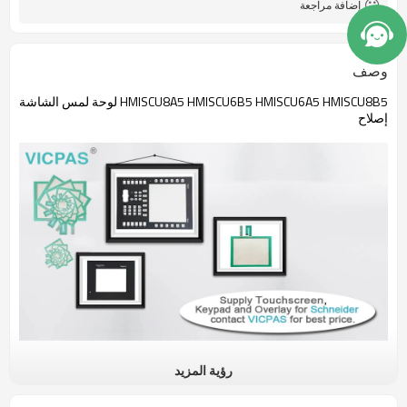
إضافة مراجعة
وصف
HMISCU8A5 HMISCU6B5 HMISCU6A5 HMISCU8B5 لوحة لمس الشاشة
إصلاح
رؤية المزيد
شاشة اللمس HMISCU8A5 HMI هي لوحة Schneider Magelis SCU HMI
مقاس 5.7 بوصة HMI التي تستخدم لوحة شاشة تعمل باللمس مقاوم. إنها